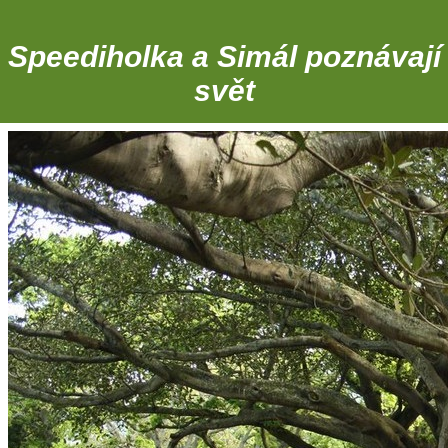
Speediholka a Simál poznávají
svět