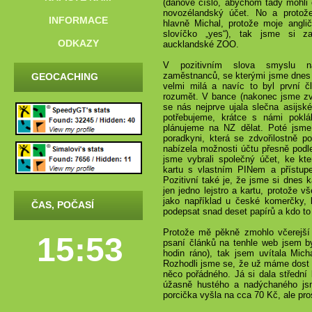
(daňové číslo, abychom tady mohli c
novozélandský účet. No a protože
INFORMACE
hlavně Michal, protože moje angli
slovíčko „yes“), tak jsme si z
ODKAZY
aucklandské ZOO.
V pozitivním slova smyslu n
zaměstnanců, se kterými jsme dnes p
GEOCACHING
velmi milá a navíc to byl první č
rozumět. V bance (nakonec jsme zv
se nás nejprve ujala slečna asijské
potřebujeme, krátce s námi pokl
plánujeme na NZ dělat. Poté jsme
poradkyni, která se zdvořilostně p
nabízela možnosti účtu přesně podle
jsme vybrali společný účet, ke k
kartu s vlastním PINem a přístupe
Pozitivní také je, že jsme si dnes 
jen jedno lejstro a kartu, protože v
jako například u české komerčky,
ČAS, POČASÍ
podepsat snad deset papírů a kdo t
Protože mě pěkně zmohlo včerejší 
15:53
psaní článků na tenhle web jsem by
hodin ráno), tak jsem uvítala Mich
Rozhodli jsme se, že už máme dost 
něco pořádného. Já si dala střední l
úžasně hustého a nadýchaného js
porcička vyšla na cca 70 Kč, ale pros