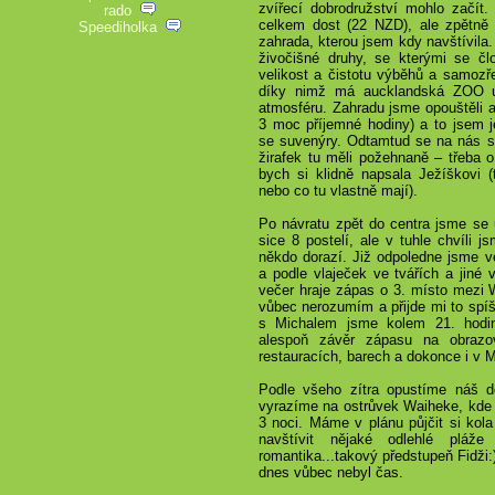
zvířecí dobrodružství mohlo začít.
rado
celkem dost (
22 NZD
), ale zpětně
Speediholka
zahrada, kterou jsem kdy navštívila
živočišné druhy, se kterými se čl
velikost a čistotu výběhů a samozře
díky nimž má aucklandská ZOO úp
atmosféru. Zahradu jsme opouštěli a
3 moc příjemné hodiny) a to jsem j
se suvenýry. Odtamtud se na nás smá
žirafek tu měli požehnaně – třeba 
bych si klidně napsala Ježíškovi (
nebo co tu vlastně mají).
Po návratu zpět do centra jsme se 
sice 8 postelí, ale v tuhle chvíli j
někdo dorazí. Již odpoledne jsme 
a podle vlaječek ve tvářích a jiné
večer hraje zápas o 3. místo mezi W
vůbec nerozumím a přijde mi to spí
s Michalem jsme kolem 21. hodiny
alespoň závěr zápasu na obrazo
restauracích, barech a dokonce i v 
Podle všeho zítra opustíme náš 
vyrazíme na ostrůvek Waiheke, kde 
3 noci. Máme v plánu půjčit si kola 
navštívit nějaké odlehlé pláž
romantika...takový předstupeň Fidži:)
dnes vůbec nebyl čas.