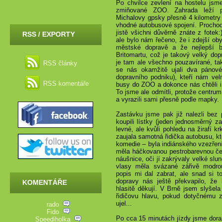
Po chvilce zevlení na hostelu jsme
zmiňované ZOO. Zahrada leží p
Michalovy gpsky přesně 4 kilometry 
vhodné autobusové spojení. Prochodil
jistě všichni důvěrně znáte z fotek:
RSS / EXPORTY
ale bylo nám řečeno, že i zdejší oby
městské dopravě a že nejlepší
Britomartu, což je takový velký dopr
je tam ale všechno pouzavírané, takž
RSS články
se nás okamžitě ujali dva pánov
dopravního podniku), kteří nám velm
RSS komentáře
busy do ZOO a dokonce nás chtěli i
To jsme ale odmítli, protože centru
a vyrazili sami přesně podle mapky.
Zastávku jsme pak již nalezli bez
koupili lístky (jeden jednosměrný z
levné, ale kvůli pohledu na žirafí k
zaujala samotná řidička autobusu, k
komedie – byla indiánského vzezřen
měla háčkovanou pestrobarevnou čel
náušnice, oči jí zakrývaly velké sl
vlasy měla svázané zářivě modrou 
popis mi dal zabrat, ale snad si t
dopravy nás ještě překvapilo, že 
KOMENTÁŘE
hlasitě děkují. V Brně jsem slyšel
řidičovu hlavu, pokud dotyčnému 
ujel...
rado
Fido
Po cca 15 minutách jízdy jsme dora
Speediholka