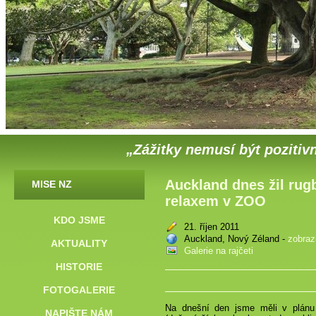
„Zážitky nemusí být pozitivn
Auckland dnes žil rug
MISE NZ
relaxem v ZOO
KDO JSME
21. říjen 2011
Auckland, Nový Zéland -
zobraz
AKTUALITY
Galerie na rajčeti
HISTORIE
FOTOGALERIE
Na dnešní den jsme měli v plánu
NAPIŠTE NÁM