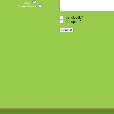
rado
Speediholka
Jsi člověk?
Jsi spam?