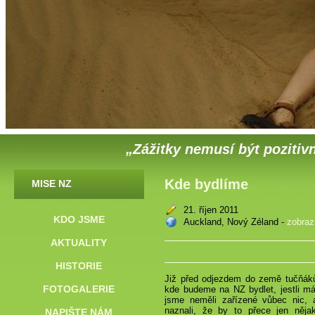
„Zážitky nemusí být pozitivn
Kde bydlíme
MISE NZ
21. říjen 2011
KDO JSME
Auckland, Nový Zéland -
zobraz
AKTUALITY
HISTORIE
Již před odjezdem do země tučňáků 
FOTOGALERIE
kde budeme na NZ bydlet, jestli m
jsme neměli zařízené vůbec nic, 
naznali, že by to přece jen nějak
NAPIŠTE NÁM