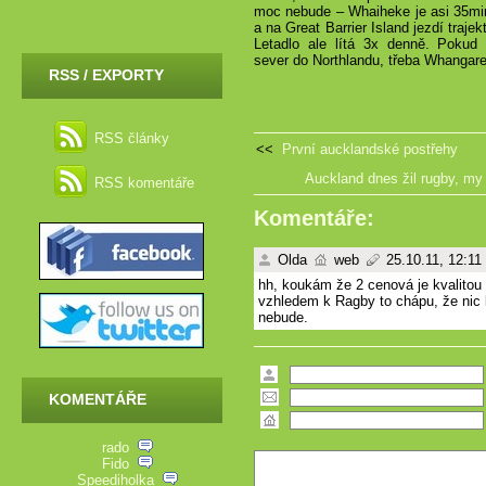
moc nebude – Whaiheke je asi 35min 
a na Great Barrier Island jezdí traje
Letadlo ale lítá 3x denně. Pokud
sever do Northlandu, třeba Whangare
RSS / EXPORTY
RSS články
<<
První aucklandské postřehy
Auckland dnes žil rugby, m
RSS komentáře
Komentáře:
Olda
web
25.10.11, 12:11
hh, koukám že 2 cenová je kvalitou n
vzhledem k Ragby to chápu, že nic 
nebude.
KOMENTÁŘE
rado
Fido
Speediholka