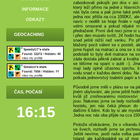
zabookovali pokojík pro dva v asi
který leží přímo na jedné z hlavních 
INFORMACE
nás byla cena a pak jsme také pref
jedna noc přišla na cca 1000Kč, ale
ODKAZY
navíc v neděli se hraje finále v ru
velmi omezené a pokud nějaké mí
předražené. První dvě noci jsme si u
GEOCACHING
i přes den muselo svítit, 24 hodin hu
snad ještě nižší než venku. Po pří
blažený pocit válení se v posteli, a
jsme hupsli na matraci a ona se s 
podstatě to byly dvě matrace na sob
záda dostala pěkně zabrat a kvalita
se těšíme na spaní v autě :-). Jin
mají tady úplně úžasnou sprchu, kte
vodu snad v každou denní dobu. Na 
potkala jednovrstvý toaletní papír a 
Původně jsme měli v plánu se na pá
ČAS, POČASÍ
jiném ubytování, ale jsme ještě hod
kvůli již zmiňovanému mistrovství
jsou. Nakonec jsme se tedy rozhodli
hostelu, jen nás čeká přesun do 
16:15
dalšími 6 lidmi. Kdo by si ale mysle
Jedna noc nás oba přijde na cca 15
Protože očekáváme, že o víkendu b
ve švech, rozhodli jsme se prchnout
Ještě nevíme, jestli naše volba pa
Island, ale každopádně se už moc 