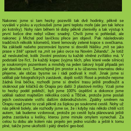
Nakonec jsme si tam hezky pozevlili tak dvě hodinky, pěkně se
vyváleli v písku a vyzkoušeli jsme jarní teplotu moře (ale jen tak lehce
po kotníky). Nohy nám během té doby pěkně zlenivěly a tak výstup k
první kešce dne nebyl vůbec snadný. Chvíli jsme si pohledali, ale
nakonec ji Michal pod lavičkou přece jen objevil. Pak následovalo
tradičních několik kilometrů, které lemovaly zelené kopce s ovečkama.
Na základě našeho pozorování bysme si dovolili hlášku „mít se jako
prase v žitě“ upravit na „mít se jako ovce na Novém Zélandu“. Je totiž
až neskutečné, kolik životní prostoru tu každé vlněné zvířátko má. V
podstatě lze říct, že každý kopec (vyjma těch, přes které vede silnice)
je soukromým pozemkem a mnohdy na jeden takový krpál připadá jen
pár desítek ovcí. Samozřejmě jim prostor a tu úžasnou travnatou deku
přejeme, ale občas bysme se i rádi podívali k moři. Jinak jsme si
udělali pár fotografických zastávek, dopili svěží Rosé a protože nejsme
žádná líná béčka, rozhodli jsme si dnešní trasu ještě prodloužit a
skáknout pár kiláčků do Orapia pro další 3 plastové mršky. Vzali jsme
to hezky podél pobřeží, byli jsme 100% úspěšní a dokonce jsme
udělali radost majitelům několika coinů a TBček, protože jsme poslali
jejich cestovatele vstříc dalším dobrodružstvím. Zpátky směrem na
Orapiu road jsme to vzali pěkně za šipkou po soukromé cestě. Nohy už
nás pěkně bolely, ale rozhodly jsme se, že i kdyby nás někdo chtěl vzít
autem, tak budeme vzdorovat, protože po cestě byla plánovaná ještě
jedna zastávka u kešky, kterou jsme minule omylem vynechali. Za
celou tu dobu ale kolem nás projelo jen jedno vozidlo a ještě k tomu
plné, takže jsme ukořistili i pátý dnešní geo-bod.