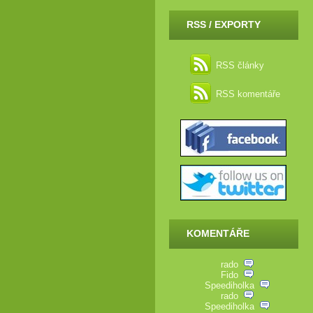
RSS / EXPORTY
RSS články
RSS komentáře
KOMENTÁŘE
rado
Fido
Speediholka
rado
Speediholka