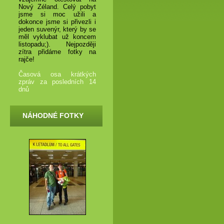
Nový Zéland. Celý pobyt
jsme si moc užili a
dokonce jsme si přivezli i
jeden suvenýr, který by se
měl vyklubat už koncem
listopadu;). Nejpozději
zítra přidáme fotky na
rajče!
Časová osa krátkých
zpráv za posledních 14
dnů
NÁHODNÉ FOTKY