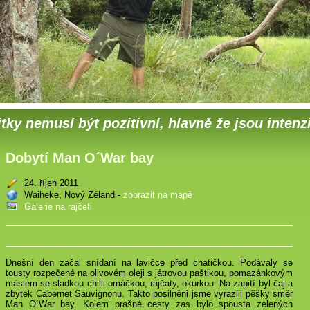
tky nemusí být pozitivní, hlavně že jsou intenz
Dobytí Man O´War bay
24. říjen 2011
Waiheke, Nový Zéland -
zobrazit na mapě
Galerie na rajčeti
Dnešní den začal snídaní na lavičce před chatičkou. Podávaly se
tousty rozpečené na olivovém oleji s játrovou paštikou, pomazánkovým
máslem se sladkou chilli omáčkou, rajčaty, okurkou. Na zapití byl čaj a
zbytek Cabernet Sauvignonu. Takto posilněni jsme vyrazili pěšky směr
Man O´War bay. Kolem prašné cesty zas bylo spousta zelených