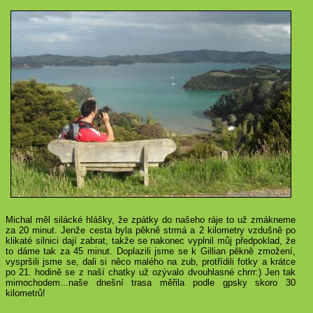
Michal měl silácké hlášky, že zpátky do našeho ráje to už zmákneme
za 20 minut. Jenže cesta byla pěkně strmá a 2 kilometry vzdušně po
klikaté silnici dají zabrat, takže se nakonec vyplnil můj předpoklad, že
to dáme tak za 45 minut. Doplazili jsme se k Gillian pěkně zmožení,
vyspršili jsme se, dali si něco malého na zub, protřídili fotky a krátce
po 21. hodině se z naší chatky už ozývalo dvouhlasné chrrr:) Jen tak
mimochodem...naše dnešní trasa měřila podle gpsky skoro 30
kilometrů!