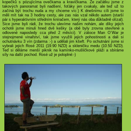
kopečků s pózujícíma ovečkama a kravičkama. Ze začátku jsme z
takových panoramat byli nadšení, foťáky jen cvakaly, ale teď už to
začíná být trochu nuda a my chceme víc:) K dnešnímu cíli jsme to
měli mít tak na 3 hodiny cesty, ale zas nás vzal někdo autem (starší
pár s hyperaktivním středním kníračem, který nás oba důkladně olízal).
Sice jsme byli rádi, že trochu ulevíme našim nohám, ale díky jejich
ochotě jsme minuli hned dvě kešky (a obě byly zrovna otevřené a
odlovené naposledy cca před 2 měsíci). V zátoce Man O´War je
stejnojmené vinařství, tak jsme využili jejich pohostinosti a dali si
ochutnávku 3 vín (zdarma :-) a udělali jim kšeft. Po ochutnání jsme si
vybrali jejich Rosé 2011 (
19.90 NZD
) a skleničku medu (
10.50 NZD
).
Teď si děláme menší piknik na kamínko-mušličkové pláži a sbíráme
síly na další pochod. Rosé už je poloplné:-)