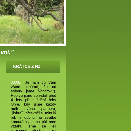
ivní.”
KRÁTCE Z NZ
03.08.:
Je nám ctí Vám
všem oznámit, že od
soboty jsme Vondrovi:).
Poprvé jsme se viděli před
4 lety při sjíždění řeky
Ohře, kdy jsme každý
měli svého partnera,
"jiskra" přeskočila minulý
rok v dubnu na svatbě
kamarádky a po půl roce
vztahu jsme se jeli
vzájemně otestovat na