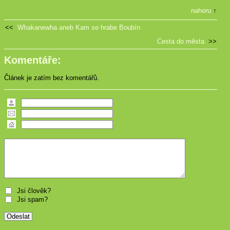
nahoru
↑
<<
Whakanewha aneb Kam se hrabe Boubín
Cesta do města
>>
Komentáře:
Článek je zatím bez komentářů.
Jsi člověk?
Jsi spam?