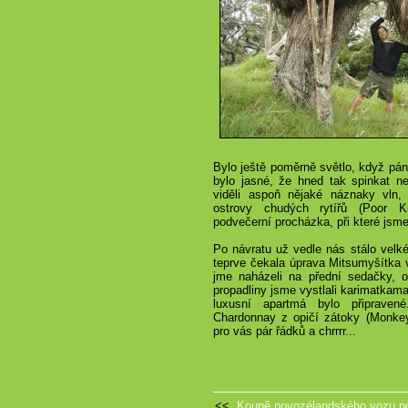
Bylo ještě poměrně světlo, když pán 
bylo jasné, že hned tak spinkat n
viděli aspoň nějaké náznaky vln, 
ostrovy chudých rytířů (Poor Kn
podvečerní procházka, při které jsme 
Po návratu už vedle nás stálo velk
teprve čekala úprava Mitsumyšítka 
jme naházeli na přední sedačky, os
propadliny jsme vystlali karimatkama
luxusní apartmá bylo připraven
Chardonnay z opičí zátoky (Monkey 
pro vás pár řádků a chrrrr...
<<
Koupě novozélandského vozu p