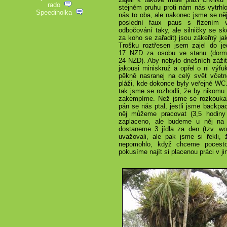
rado
stejném pruhu proti nám nás vytrhlo
Speediholka
nás to oba, ale nakonec jsme se něj
poslední faux paus s řízením 
odbočování taky, ale silničky se s
za koho se zařadit) jsou zákeřný ja
Trošku roztřesen jsem zajel do je
17 NZD
za osobu ve stanu (dorm
24 NZD
). Aby nebylo dnešních zážit
jakousi miniskruž a opřel o ni výfu
pěkně nasranej na celý svět včetn
pláži, kde dokonce byly veřejné WC
tak jsme se rozhodli, že by nikomu
zakempíme. Než jsme se rozkoukali,
pán se nás ptal, jestli jsme backpa
něj můžeme pracovat (3,5 hodin
zaplaceno, ale budeme u něj na
dostaneme 3 jídla za den (tzv. wo
uvažovali, ale pak jsme si řekl
nepomohlo, když chceme pocest
pokusíme najít si placenou práci v ji