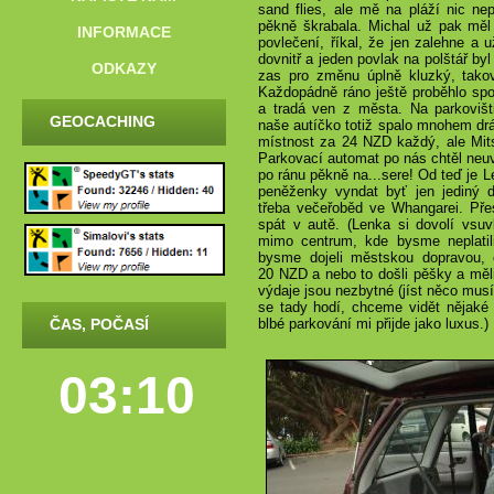
sand flies, ale mě na pláží nic ne
pěkně škrabala. Michal už pak měl
INFORMACE
povlečení, říkal, že jen zalehne a 
dovnitř a jeden povlak na polštář by
ODKAZY
zas pro změnu úplně kluzký, takový
Každopádně ráno ještě proběhlo sp
a tradá ven z města. Na parkovišt
GEOCACHING
naše autíčko totiž spalo mnohem drá
místnost za
24 NZD
každý, ale Mits
Parkovací automat po nás chtěl neu
po ránu pěkně na...sere! Od teď je 
peněženky vyndat byť jen jediný do
třeba večeřoběd ve Whangarei. Pře
spát v autě. (Lenka si dovolí vsu
mimo centrum, kde bysme neplatili
bysme dojeli městskou dopravou,
20 NZD
a nebo to došli pěšky a měli
výdaje jsou nezbytné (jíst něco mus
se tady hodí, chceme vidět nějaké z
ČAS, POČASÍ
blbé parkování mi přijde jako luxus.)
03:10