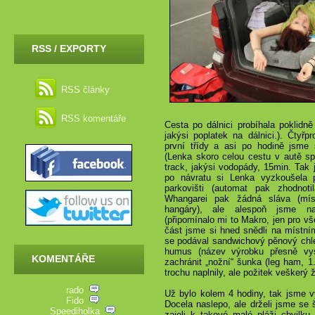
RSS / EXPORTY
RSS články
RSS komentáře
Cesta po dálnici probíhala poklidn
jakýsi poplatek na dálnici.). Čtyřpr
první třídy a asi po hodině jsme 
(Lenka skoro celou cestu v autě sp
track, jakýsi vodopády, 15min. Tak 
po návratu si Lenka vyzkoušela 
parkovišti (automat pak zhodnoti
Whangarei pak žádná sláva (mís
hangáry), ale alespoň jsme n
(připomínalo mi to Makro, jen pro vš
část jsme si hned snědli na místní
se podával sandwichový pěnový chl
humus (název výrobku přesně vys
KOMENTÁŘE
zachránit „nožní“ šunka (leg ham,
1
trochu naplnily, ale požitek veškerý 
rado
Už bylo kolem 4 hodiny, tak jsme v
Fido
Docela naslepo, ale drželi jsme se
Speediholka
zajeli k takové malé pláži chvilku 