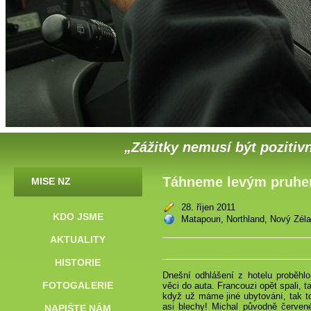
„Zážitky nemusí být pozitivn
Táhneme levým pruhe
MISE NZ
28. říjen 2011
KDO JSME
Matapouri, Northland, Nový Zél
AKTUALITY
HISTORIE
Dnešní odhlášení z hotelu proběhlo
FOTOGALERIE
věci do auta. Francouzi opět spali, t
když už máme jiné ubytování, tak 
asi blechy! Michal původně červené
NAPIŠTE NÁM