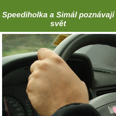
Speediholka a Simál poznávají
svět