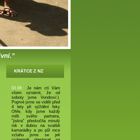
ivní.”
KRÁTCE Z NZ
03.08.:
Je nám ctí Vám
všem oznámit, že od
soboty jsme Vondrovi:).
Poprvé jsme se viděli před
4 lety při sjíždění řeky
Ohře, kdy jsme každý
měli svého partnera,
"jiskra" přeskočila minulý
rok v dubnu na svatbě
kamarádky a po půl roce
vztahu jsme se jeli
vzájemně otestovat na