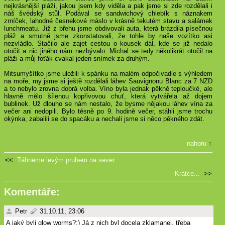
nejkrásnější pláži, jakou jsem kdy viděla a pak jsme si zde rozdělali i
náš švédský stůl. Podával se sandwichový chlebík s náznakem
zrníček, lahodné česnekové máslo v krásně tekutém stavu a salámek
lunchmeatu. Již z břehu jsme obdivovali auta, která brázdila písečnou
pláž a smutně jsme zkonstatovali, že tohle by naše vozítko asi
nezvládlo. Stačilo ale zajet cestou o kousek dál, kde se již nedalo
otočit a nic jiného nám nezbývalo. Michal se tedy několikrát otočil na
pláži a můj foťák cvakal jeden snímek za druhým.
Mitsumyšítko jsme uložili k spánku na malém odpočivadle s výhledem
na moře, my jsme si ještě rozdělali láhev Sauvignonu Blanc za
7 NZD
a to nebylo zrovna dobrá volba. Víno byla jednak pěkně teploučké, ale
hlavně mělo šílenou kopřivovou chuť, která vytvářela až dojem
bublinek. Už dlouho se nám nestalo, že bysme nějakou láhev vína za
večer ani nedopili. Bylo těsně po 9. hodině večer, stáhli jsme trochu
okýnka, zabalili se do spacáku a nechali jsme si něco pěkného zdát.
nahoru
↑
<<
Táhneme levým pruhem na sever
Krátce...
>>
Komentáře:
Petr
31.10.11, 23:06
A jaký byli glow worms?:) Já z nich byl docela zklamanej, třeba