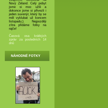
Nový Zéland. Celý pobyt
jsme si moc užili a
dokonce jsme si přivezli i
jeden suvenýr, který by se
měl vyklubat už koncem
listopadu;). Nejpozději
zítra přidáme fotky na
rajče!
Časová osa krátkých
zpráv za posledních 14
dnů
NÁHODNÉ FOTKY