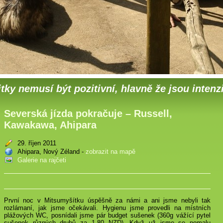
tky nemusí být pozitivní, hlavně že jsou intenz
Severská jízda pokračuje – Russell,
Kawakawa, Ahipara
29. říjen 2011
Ahipara, Nový Zéland -
zobrazit na mapě
Galerie na rajčeti
První noc v Mitsumyšítku úspěšně za námi a ani jsme nebyli tak
rozlámaní, jak jsme očekávali. Hygienu jsme provedli na místních
plážových WC, posnídali jsme pár budget sušenek (360g vážící pytel
sušenek různých druhů za
1.80 NZD
). Když už jsme se pomalu