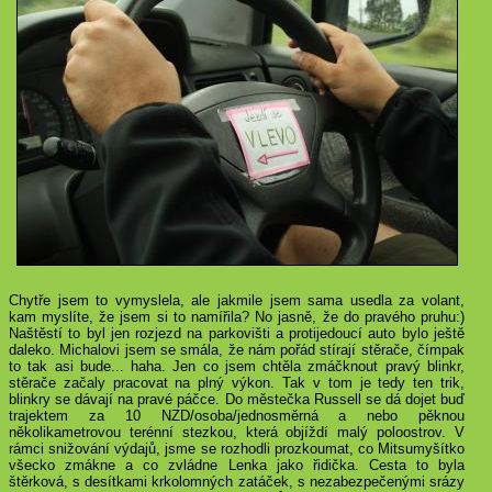
Chytře jsem to vymyslela, ale jakmile jsem sama usedla za volant,
kam myslíte, že jsem si to namířila? No jasně, že do pravého pruhu:)
Naštěstí to byl jen rozjezd na parkovišti a protijedoucí auto bylo ještě
daleko. Michalovi jsem se smála, že nám pořád stírají stěrače, čímpak
to tak asi bude... haha. Jen co jsem chtěla zmáčknout pravý blinkr,
stěrače začaly pracovat na plný výkon. Tak v tom je tedy ten trik,
blinkry se dávají na pravé páčce. Do městečka Russell se dá dojet buď
trajektem za
10 NZD
/osoba/jednosměrná a nebo pěknou
několikametrovou terénní stezkou, která objíždí malý poloostrov. V
rámci snižování výdajů, jsme se rozhodli prozkoumat, co Mitsumyšítko
všecko zmákne a co zvládne Lenka jako řidička. Cesta to byla
štěrková, s desítkami krkolomných zatáček, s nezabezpečenými srázy