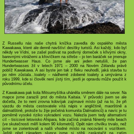
Z Russellu nás naše chytrá knížka zavedla do ospalého města
Kawakawa, které ale denně navštíví desítky turistů. Asi každý, kdo byl
někdy ve Vídni, se zašel podívat na podivný domeček s křivými okny,
barevnými vitrážemi a křovíčkem na střeše – jo ten baráček se jmenuje
Hundertwasser Haus. Co jsme ale ani jeden netušili, že pan
Hundertwasses žil v letech 1971 – 2000 na Novém Zélandu právě
poblíž Kawakawa. A asi byste jen tak z fleku neuhodli, jaká stavba tu
po něm zůstala...toalety – nádherně zdobené toalety a umývárna z
roku 1999, kde si člověk není jístý tím, jestli je opravdu může použít k
původnímu účelu.
Z Kawakawa pak kola Mitsumyšítka uháněla směrem dále na sever. Na
mapce jsme zarazili prst do města Kaitaia. V průvodci jsem se ale
dočetla, že to není zrovna kdovíjak zajímavé místo (až na to, že při
vjezdu do města cestovatele vítá nápis v angličtině, maorštině a
dalmatštině, protože tu žije početná komunita Dalmatinců) a navíc je tu
poměrně vysoké riziko vykradení vozu. Nalezla jsem tedy alternativní
cíl – tisícové letovisko Ahipara, kde začíná známá Ninenty mile beach
(ve skutečnosti měří kolem 90 kilometrů). Opět nám chvilku trvalo, než
jsme se zorientovali a našli vhodné místo na nocování s vozítkem.
Ještě před západem slunce jsme si stihli zaskotačit na zatím