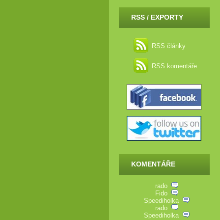
RSS / EXPORTY
RSS články
RSS komentáře
KOMENTÁŘE
rado
Fido
Speediholka
rado
Speediholka