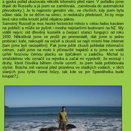
a gpska pořád ukazovala několik kilometrů před námi. V pořádku jsme
dojeli do Russellu a já jsem se zamilovala...zamilovala do automatické
převodovky:) Je to naprosto geniální věc, ve chvílích, kdy jsem byla
vůbec ráda, že se držím na silnici, si nedokážu představit, že by moje
levá ruka měla kroutit ještě nějakou pákou.
Samotný Russell je moc hezké historické město s celou řadou kaváren
na pobřeží a může se pyšnit i mnoha nejstaršími budovami na NZ. My
viděli nejvíc old dřevěný kostelík a čerpací stanici fungující od roku
1930. Několikrát jsme se prošli po promenádě, dali jsme si jedno
probírací kafe, nakoupili na večeři a zkusili se najít místní free internet
(tam jsme byli neúspěšní). Pak jsme ještě zkusili pohledat informační
cetrum, zašli jsme na molo k přístavišti trajektů a tu jsme ve vodě
uzřeli hrozivou černou placku se špičákem u zadečku. Michal tu
strašidelnou věc označil za rejnoka a začal mi vyprávět, že existují i
druhy, které člověka během chvíle usmrtí...to jsem teda potřebovala
slyšet. Brácha mě varoval před piraněma ve sladkých vodách, v těch
slaných jsou tyhle černé hrůzy, tak kde se jen Speediholka bude
koupat?;)