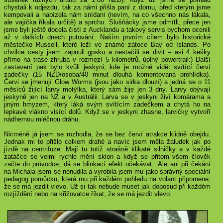
chystali k odjezdu, tak za námi přišla paní z domu, před kterým jsme
kempovali a nabízela nám snídani (nevím, na co všechno nás lákala,
ale vajíčka říkala určitě) a sprchu. Slušňácky jsme odmítli, přece jen
jsme byli ještě docela čistí z Aucklandu a takový servis bychom ocenili
až v dalších dnech putování. Naším prvním cílem bylo historické
městečko Russell, které leží ve známé zátoce Bay od Islands. Po
chvilce cesty jsem zapnuli gpsku a nestačili se divit – asi 4 kešky
přímo na trase zhruba v rozmezí 5 kilometrů, úplný powertrail:) Další
zastavení pak bylo kvůli jeskyni, kde je možné vidět svítící červí
zadečky (
15 NZD
/osoba/40 minut dlouhá komentovaná prohlídka).
Červi se jmenují Glow Worms (jsou jako sirka dlouzí) a jedná se o 11
měsíců žijící larvy motýlka, který sám žije jen 3 dny. Larvy obývají
jeskyně jen na NZ a v Austrálii. Larva se v jeskyni živí komárama a
jiným hmyzem, který láká svým svítícím zadečkem a chytá ho na
lepkavé vlákno visící dolů. Když se v jeskyni zhasne, larvičky vytvoří
nádhernou mléčnou dráhu.
Nicméně já jsem se rozhodla, že se bez červí atrakce klidně obejdu.
Jednak mi to přišlo celkem drahé a navíc jsem měla žaludek jak po
jízdě na centrifuze. Mají tu totiž strašně klikaté silničky a v každé
zatáčce se velmi rychle mění sklon a když se přitom všem člověk
začte do průvodce, dá se blinkací efekt očekávat...Ale ani při čekání
na Michala jsem se nenudila a vyrobila jsem mu jako správný speciální
pedagog pomůcku, která mu při každém pohledu na volant připomene,
že se má jezdit vlevo. Už si tak nebude muset jak doposud při každém
rozjíždění nebo na křižovatce říkat, že se má jezdit vlevo.