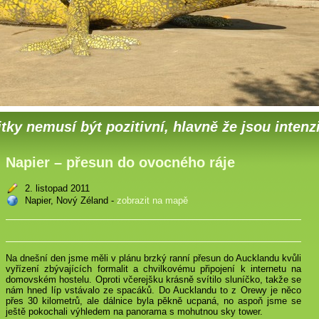
tky nemusí být pozitivní, hlavně že jsou intenz
Napier – přesun do ovocného ráje
2. listopad 2011
Napier, Nový Zéland -
zobrazit na mapě
Na dnešní den jsme měli v plánu brzký ranní přesun do Aucklandu kvůli
vyřízení zbývajících formalit a chvilkovému připojení k internetu na
domovském hostelu. Oproti včerejšku krásně svítilo sluníčko, takže se
nám hned líp vstávalo ze spacáků. Do Aucklandu to z Orewy je něco
přes 30 kilometrů, ale dálnice byla pěkně ucpaná, no aspoň jsme se
ještě pokochali výhledem na panorama s mohutnou sky tower.