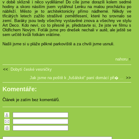
v době sklizně i něco vyděláme! Do cíle jsme dorazili kolem sedmé
hodiny a skoro násilím jsem vytáhnul Lenku na malou procházku po
nábřeží. Město je to architektonicky přímo nádherné. Někdy ve
třicátých letech zažilo strašlivé zemětřesení, které ho srovnalo se
zemí. Baráky jsou tedy všechny vystavěné znova a všechny ve stylu
Art Deco. Kdo neví, co to přesně je, představte si, že jste ve filmu s
Oldřichem Novým. Foťák jsme pro dnešek nechali v autě, ale ještě se
sem určitě kvůli fotkám vrátíme.
Našli jsme si u pláže pěkné parkoviště a za chvili jsme usnuli.
nahoru
↑
<<
Dobytí české vesničky
Jak jsme na poště k „fušálské“ paní domácí při� ...
>>
Komentáře:
Článek je zatím bez komentářů.