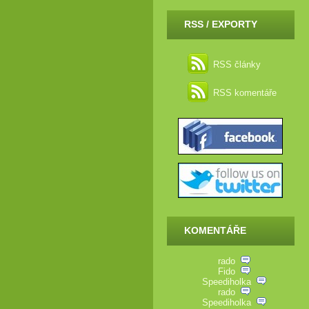
RSS / EXPORTY
RSS články
RSS komentáře
KOMENTÁŘE
rado
Fido
Speediholka
rado
Speediholka