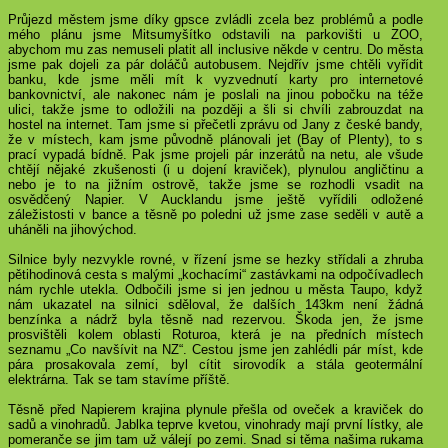
Průjezd městem jsme díky gpsce zvládli zcela bez problémů a podle
mého plánu jsme Mitsumyšítko odstavili na parkovišti u ZOO,
abychom mu zas nemuseli platit all inclusive někde v centru. Do města
jsme pak dojeli za pár doláčů autobusem. Nejdřív jsme chtěli vyřídit
banku, kde jsme měli mít k vyzvednutí karty pro internetové
bankovnictví, ale nakonec nám je poslali na jinou pobočku na téže
ulici, takže jsme to odložili na později a šli si chvíli zabrouzdat na
hostel na internet. Tam jsme si přečetli zprávu od Jany z české bandy,
že v místech, kam jsme původně plánovali jet (Bay of Plenty), to s
prací vypadá bídně. Pak jsme projeli pár inzerátů na netu, ale všude
chtějí nějaké zkušenosti (i u dojení kraviček), plynulou angličtinu a
nebo je to na jižním ostrově, takže jsme se rozhodli vsadit na
osvědčený Napier. V Aucklandu jsme ještě vyřídili odložené
záležistosti v bance a těsně po poledni už jsme zase seděli v autě a
uháněli na jihovýchod.
Silnice byly nezvykle rovné, v řízení jsme se hezky střídali a zhruba
pětihodinová cesta s malými „kochacími“ zastávkami na odpočívadlech
nám rychle utekla. Odbočili jsme si jen jednou u města Taupo, když
nám ukazatel na silnici sděloval, že dalších 143km není žádná
benzínka a nádrž byla těsně nad rezervou. Škoda jen, že jsme
prosvištěli kolem oblasti Roturoa, která je na předních místech
seznamu „Co navšívit na NZ“. Cestou jsme jen zahlédli pár míst, kde
pára prosakovala zemí, byl cítit sirovodík a stála geotermální
elektrárna. Tak se tam stavíme příště.
Těsně před Napierem krajina plynule přešla od oveček a kraviček do
sadů a vinohradů. Jablka teprve kvetou, vinohrady mají první lístky, ale
pomeranče se jim tam už válejí po zemi. Snad si těma našima rukama