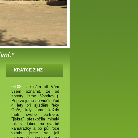
ivní.”
KRÁTCE Z NZ
03.08.:
Je nám ctí Vám
všem oznámit, že od
soboty jsme Vondrovi:).
Poprvé jsme se viděli před
4 lety při sjíždění řeky
Ohře, kdy jsme každý
měli svého partnera,
"jiskra" přeskočila minulý
rok v dubnu na svatbě
kamarádky a po půl roce
vztahu jsme se jeli
vzájemně otestovat na