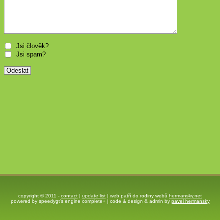
Jsi člověk?
Jsi spam?
copyright © 2011 -
contact
|
update list
| web patří do rodiny webů
hermansky.net
powered by speedygt's engine complete+ | code & design & admin by
pavel hermansky