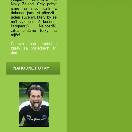
Nový Zéland. Celý pobyt
jsme si moc užili a
dokonce jsme si přivezli i
jeden suvenýr, který by se
měl vyklubat už koncem
listopadu;). Nejpozději
zítra přidáme fotky na
rajče!
Časová osa krátkých
zpráv za posledních 14
dnů
NÁHODNÉ FOTKY