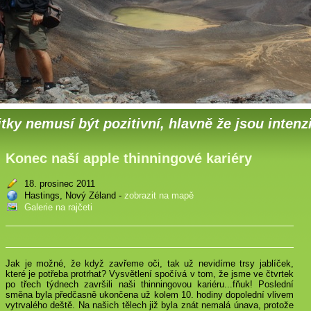
tky nemusí být pozitivní, hlavně že jsou intenz
Konec naší apple thinningové kariéry
18. prosinec 2011
Hastings, Nový Zéland -
zobrazit na mapě
Galerie na rajčeti
Jak je možné, že když zavřeme oči, tak už nevidíme trsy jablíček,
které je potřeba protrhat? Vysvětlení spočívá v tom, že jsme ve čtvrtek
po třech týdnech završili naši thinningovou kariéru...fňuk! Poslední
směna byla předčasně ukončena už kolem 10. hodiny dopolední vlivem
vytrvalého deště. Na našich tělech již byla znát nemalá únava, protože