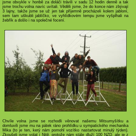
jsme obvykle v honbě za doláči trávili v sadu 12 hodin denně a tak
jsme trochu volna navíc uvítali. Věděli jsme, že do konce nám zbývají
3 lajny, takže jsme se už jen tak příjemně procházeli kolem jabloní,
sem tam uškubli jablíčko, ve vyhlídkovém tempu jsme vyšplhali na
žebřík a došlo i na společné focení.
Chvíle volna jsme se rozhodli věnovat našemu Mitsumyšítku a
domluvili jsme mu na pátek ráno prohlídku u sympatického mechanika
Mika (to je ten, kerý nám pomohl vozítko nastartovat minulý týden).
Zkoušeli jsme volat i Nitě, protože nám stále dluží
100 NZD
, ale je z