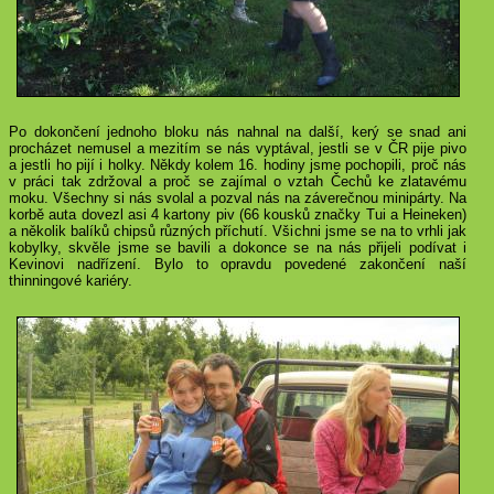
Po dokončení jednoho bloku nás nahnal na další, kerý se snad ani
procházet nemusel a mezitím se nás vyptával, jestli se v ČR pije pivo
a jestli ho pijí i holky. Někdy kolem 16. hodiny jsme pochopili, proč nás
v práci tak zdržoval a proč se zajímal o vztah Čechů ke zlatavému
moku. Všechny si nás svolal a pozval nás na záverečnou minipárty. Na
korbě auta dovezl asi 4 kartony piv (66 kousků značky Tui a Heineken)
a několik balíků chipsů různých příchutí. Všichni jsme se na to vrhli jak
kobylky, skvěle jsme se bavili a dokonce se na nás přijeli podívat i
Kevinovi nadřízení. Bylo to opravdu povedené zakončení naší
thinningové kariéry.