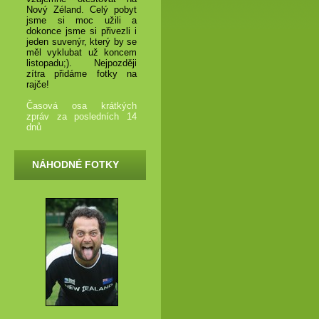
Nový Zéland. Celý pobyt
jsme si moc užili a
dokonce jsme si přivezli i
jeden suvenýr, který by se
měl vyklubat už koncem
listopadu;). Nejpozději
zítra přidáme fotky na
rajče!
Časová osa krátkých
zpráv za posledních 14
dnů
NÁHODNÉ FOTKY