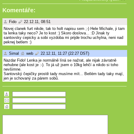
Komentáře:
Fido
22.12.11, 08:51
Novej clanek furt nikde, tak to holt napisu sem ;-) Hele Michale, ji tam
ta lenka taky neco? Je to kost :) Skoro doslova... :D Jinak ty
santovsky cepicky a sobi vyzdoba mi prijde trochu uchylna, neni nad
peknej betlem :)
Simal
web
22.12.11, 11:27 (22:27 DST)
Nazdar Fido! Lenka je normálně líná se nažrat, ale nijak závratně
nehubne (ale kost je :-). To já už jsem o 10kg lehčí a nikdo si toho
nevšimne.
Santovský čepičky prostě tady musíme mít... Betlém tady taky mají,
jen je schovaný za párem sobů.