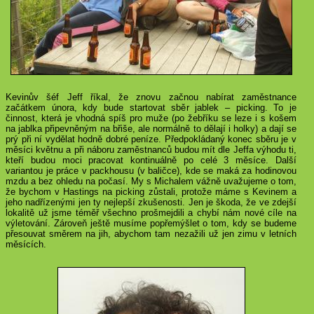
Kevinův šéf Jeff říkal, že znovu začnou nabírat zaměstnance
začátkem února, kdy bude startovat sběr jablek – picking. To je
činnost, která je vhodná spíš pro muže (po žebříku se leze i s košem
na jablka připevněným na břiše, ale normálně to dělají i holky) a dají se
prý při ní vydělat hodně dobré peníze. Předpokládaný konec sběru je v
měsíci květnu a při náboru zaměstnanců budou mít dle Jeffa výhodu ti,
kteří budou moci pracovat kontinuálně po celé 3 měsíce. Další
variantou je práce v packhousu (v baličce), kde se maká za hodinovou
mzdu a bez ohledu na počasí. My s Michalem vážně uvažujeme o tom,
že bychom v Hastings na picking zůstali, protože máme s Kevinem a
jeho nadřízenými jen ty nejlepší zkušenosti. Jen je škoda, že ve zdejší
lokalitě už jsme téměř všechno prošmejdili a chybí nám nové cíle na
výletování. Zároveň ještě musíme popřemýšlet o tom, kdy se budeme
přesouvat směrem na jih, abychom tam nezažili už jen zimu v letních
měsících.