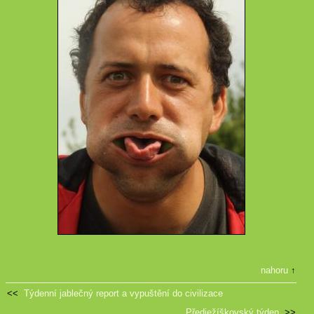
nahoru
↑
<<
Týdenní jablečný report a vypuštění do civilizace
Předježíškovský týden
>>