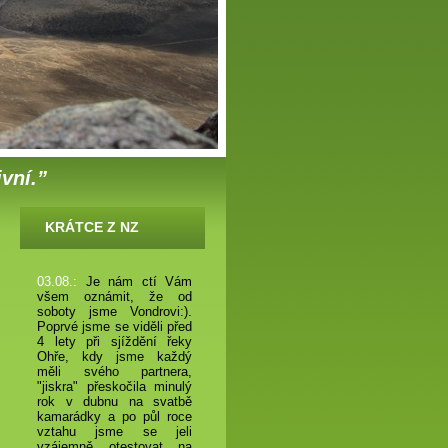
ivní.”
KRÁTCE Z NZ
03.08.:
Je nám ctí Vám
všem oznámit, že od
soboty jsme Vondrovi:).
Poprvé jsme se viděli před
4 lety při sjíždění řeky
Ohře, kdy jsme každý
měli svého partnera,
"jiskra" přeskočila minulý
rok v dubnu na svatbě
kamarádky a po půl roce
vztahu jsme se jeli
vzájemně otestovat na