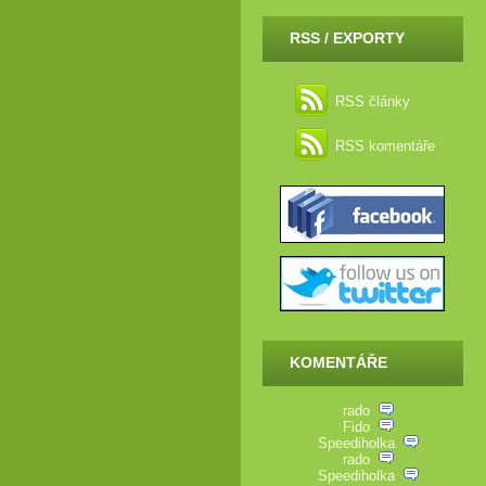
RSS / EXPORTY
RSS články
RSS komentáře
KOMENTÁŘE
rado
Fido
Speediholka
rado
Speediholka