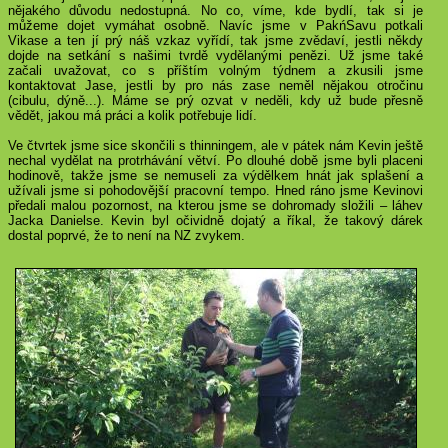
nějakého důvodu nedostupná. No co, víme, kde bydlí, tak si je
můžeme dojet vymáhat osobně. Navíc jsme v PakńSavu potkali
Vikase a ten jí prý náš vzkaz vyřídí, tak jsme zvědaví, jestli někdy
dojde na setkání s našimi tvrdě vydělanými penězi. Už jsme také
začali uvažovat, co s příštím volným týdnem a zkusili jsme
kontaktovat Jase, jestli by pro nás zase neměl nějakou otročinu
(cibulu, dýně...). Máme se prý ozvat v neděli, kdy už bude přesně
vědět, jakou má práci a kolik potřebuje lidí.
Ve čtvrtek jsme sice skončili s thinningem, ale v pátek nám Kevin ještě
nechal vydělat na protrhávání větví. Po dlouhé době jsme byli placeni
hodinově, takže jsme se nemuseli za výdělkem hnát jak splašení a
užívali jsme si pohodovější pracovní tempo. Hned ráno jsme Kevinovi
předali malou pozornost, na kterou jsme se dohromady složili – láhev
Jacka Danielse. Kevin byl očividně dojatý a říkal, že takový dárek
dostal poprvé, že to není na NZ zvykem.