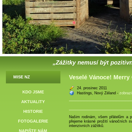
„Zážitky nemusí být pozitivn
Veselé Vánoce! Merry
MISE NZ
24. prosinec 2011
KDO JSME
Hastings, Nový Zéland -
zobraz
AKTUALITY
HISTORIE
Našim rodinám, všem přátelům a p
FOTOGALERIE
přejeme krásné prožití vánočních 
intenzivních zážitků.
NAPIŠTE NÁM