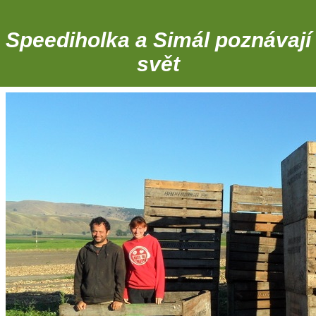
Speediholka a Simál poznávají
svět