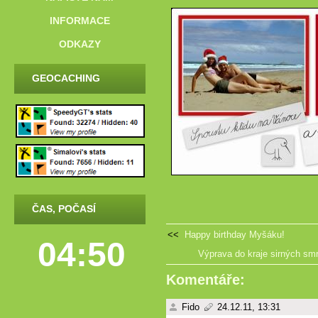
INFORMACE
ODKAZY
GEOCACHING
ČAS, POČASÍ
<<
Happy birthday Myšáku!
04:50
Výprava do kraje sirných sm
Komentáře:
Fido
24.12.11, 13:31