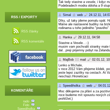
Tak tedy stastne a vesele, i kdyz m
Podebradech modra obloha a 9 stup
Simal
web
24.12.11, 14:0
RSS / EXPORTY
Díky, už taky jdeme pomalu spát. H
Máme ale nastavené budíky na brzk
rodinama u toho jediného "pravého"
RSS články
Hanka
29.12.11, 04:58
RSS komentáře
Stastne a Vesele...:-)
musim vam pochvalit stranky mate t
dal...preji prijemny pobyt na Zelan
MajBob
mail
02.01.12, 10
Lenko a Michale,
v roce 2012 Vám přejeme klidek, po
jeste lepsi zazitky na cestach. At 
neschazi.Hroneticaci
Speediholka
web
04.01.12
KOMENTÁŘE
Moc děkujeme za přání a za pozitiv
roce budeme mít spoustu nových záži
prohlížet;)
rado
Fido
Speediholka