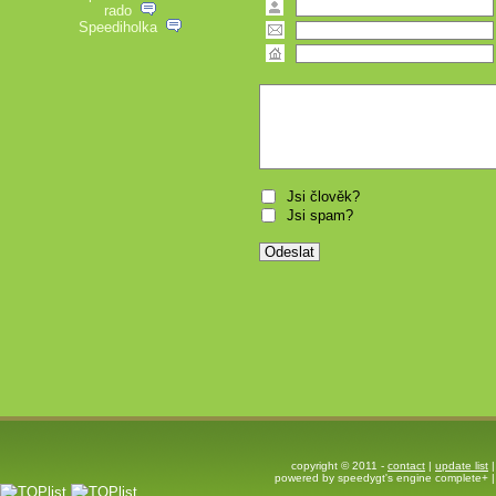
rado
Speediholka
Jsi člověk?
Jsi spam?
copyright © 2011 -
contact
|
update list
|
powered by speedygt's engine complete+ 