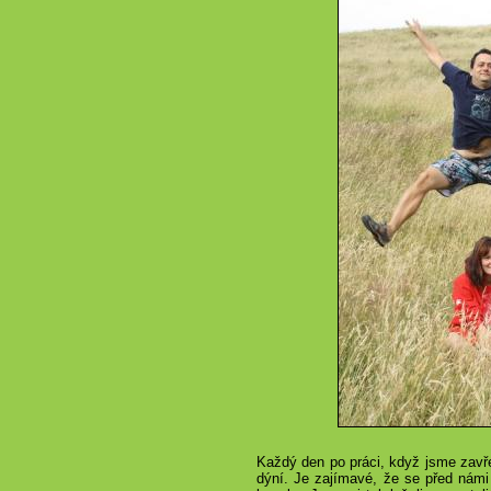
Každý den po práci, když jsme zavřel
dýní. Je zajímavé, že se před námi