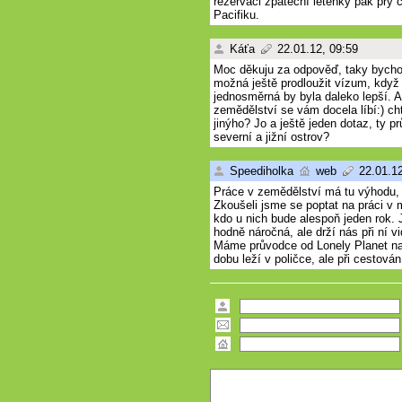
rezervaci zpáteční letenky pak prý c
Pacifiku.
Káťa
22.01.12, 09:59
Moc děkuju za odpověď, taky bychom
možná ještě prodloužit vízum, když 
jednosměrná by byla daleko lepší. A
zemědělství se vám docela líbí:) cht
jinýho? Jo a ještě jeden dotaz, ty pr
severní a jižní ostrov?
Speediholka
web
22.01.12
Práce v zemědělství má tu výhodu, 
Zkoušeli jsme se poptat na práci v 
kdo u nich bude alespoň jeden rok. 
hodně náročná, ale drží nás při ní 
Máme průvodce od Lonely Planet na
dobu leží v poličce, ale při cestován