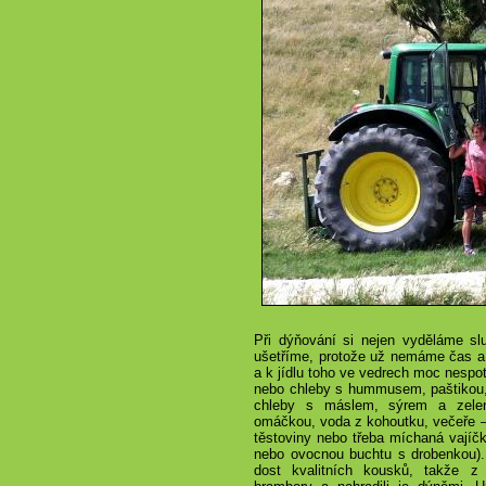
Při dýňování si nejen vyděláme sl
ušetříme, protože už nemáme čas a 
a k jídlu toho ve vedrech moc nespot
nebo chleby s hummusem, paštikou, 
chleby s máslem, sýrem a zelen
omáčkou, voda z kohoutku, večeře –
těstoviny nebo třeba míchaná vajíč
nebo ovocnou buchtu s drobenkou). 
dost kvalitních kousků, takže z 