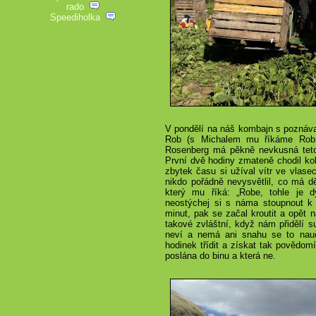
rado
Speediholka
V pondělí na náš kombajn s poznáva
Rob (s Michalem mu říkáme Robís
Rosenberg má pěkně nevkusná tetová
První dvě hodiny zmateně chodil ko
zbytek času si užíval vítr ve vlasec
nikdo pořádně nevysvětlil, co má dě
který mu říká: „Robe, tohle je
neostýchej si s náma stoupnout k p
minut, pak se začal kroutit a opět n
takové zvláštní, když nám přidělí su
neví a nemá ani snahu se to nauči
hodinek třídit a získat tak povědomí
poslána do binu a která ne.