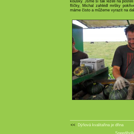
kousky. Jsme si tak leželi na posteli
flíčky, Michal zahlédl mršky pokři
máme čisto a můžeme vyrazit na da
<<
Dýňová kvalitařina je dřina
Speediholk