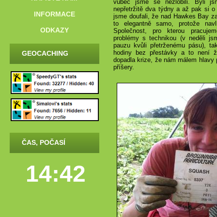
vůbec jsme se nezlobili. Byli js
nepřetržitě dva týdny a až pak si o 
INFORMACE
jsme doufali, že nad Hawkes Bay za
to elegantně samo, protože nav
ODKAZY
Společnost, pro kterou pracuje
problémy s technikou (v neděli js
pauzu kvůli přetrženému pásu), tak
hodiny bez přestávky a to není 
GEOCACHING
dopadla krize, že nám málem hlavy 
příšery.
ČAS, POČASÍ
14:42