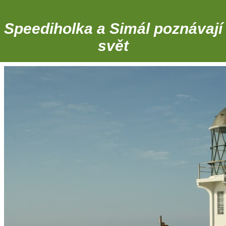
Speediholka a Simál poznávají
svět