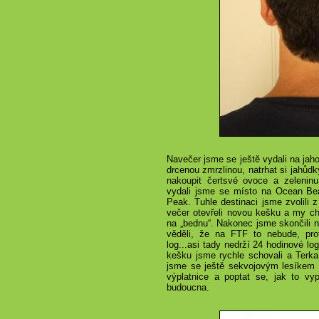
Navečer jsme se ještě vydali na jah
drcenou zmrzlinou, natrhat si jahůdk
nakoupit čertsvé ovoce a zeleninu
vydali jsme se místo na Ocean B
Peak. Tuhle destinaci jsme zvolili 
večer otevřeli novou kešku a my chtě
na „bednu“. Nakonec jsme skončili 
věděli, že na FTF to nebude, prot
log...asi tady nedrží 24 hodinové lo
kešku jsme rychle schovali a Terka 
jsme se ještě sekvojovým lesíkem 
výplatnice a poptat se, jak to vy
budoucna.