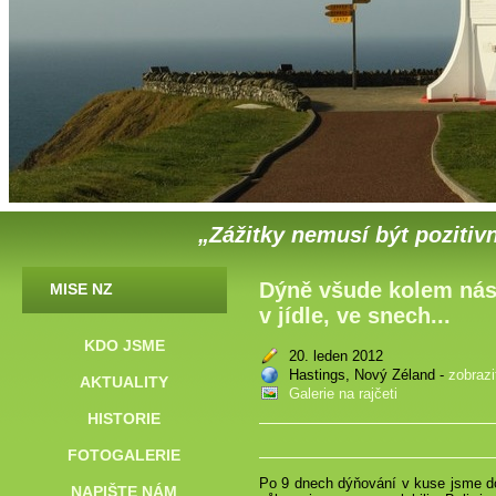
„Zážitky nemusí být pozitivn
Dýně všude kolem nás 
MISE NZ
v jídle, ve snech...
KDO JSME
20. leden 2012
Hastings, Nový Zéland -
zobraz
AKTUALITY
Galerie na rajčeti
HISTORIE
FOTOGALERIE
Po 9 dnech dýňování v kuse jsme do
NAPIŠTE NÁM