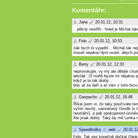
Komentáře:
Jana
20.01.12, 10:31
...pěkný sestřih - hned je Michal ta
Fido
20.01.12, 10:53
Jak bych to vyjadril... Michal tak ne
muset nejakou dyni uvarit, abych poz
Berry
20.01.12, 12:33
neprovokujte, vy my ale děláte ch
absťák :-D mohli byste mi nějakou p
když je to tak drahý...
btw. ať se daří a ať vám z toho brzo
Gaspacho
20.01.12, 16:48
Říkal jsem si, že taky používáte ten
vyfotí nevrlý, zamračený člověk (v 
neutrální), a pak spokojenost-úsměv
Ale jinak dobrý. Taky by mě Lenka m
Speediholka
web
20.01.12
Fido: Tak ses konečně dočkal článk