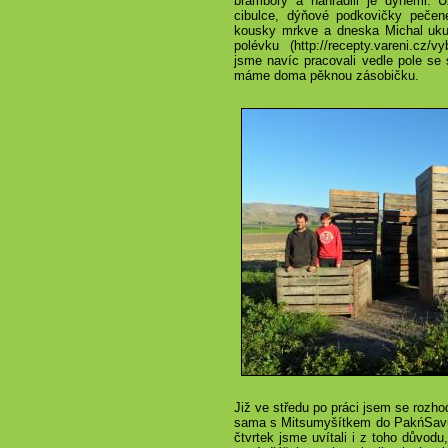
brambory a nahradili je dýněmi.
cibulce, dýňové podkovičky pečen
kousky mrkve a dneska Michal ukuc
polévku (http://recepty.vareni.cz/
jsme navíc pracovali vedle pole se s
máme doma pěknou zásobičku.
Již ve středu po práci jsem se rozho
sama s Mitsumyšítkem do PakńSavu 
čtvrtek jsme uvítali i z toho důvodu