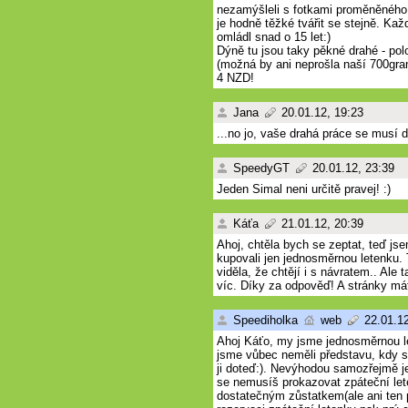
nezamýšleli s fotkami proměněného 
je hodně těžké tvářit se stejně. Ka
omládl snad o 15 let:)
Dýně tu jsou taky pěkné drahé - po
(možná by ani neprošla naší 700gra
4 NZD
!
Jana
20.01.12, 19:23
...no jo, vaše drahá práce se musí 
SpeedyGT
20.01.12, 23:39
Jeden Simal neni určitě pravej! :)
Káťa
21.01.12, 20:39
Ahoj, chtěla bych se zeptat, teď jse
kupovali jen jednosměrnou letenku.
viděla, že chtějí i s návratem.. Ale
víc. Díky za odpověď! A stránky má
Speediholka
web
22.01.12
Ahoj Káťo, my jsme jednosměrnou le
jsme vůbec neměli představu, kdy 
ji doteď:). Nevýhodou samozřejmě je
se nemusíš prokazovat zpáteční let
dostatečným zůstatkem(ale ani ten 