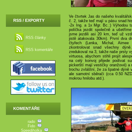
Ve čtvrtek Jas do našeho kvalitářs
RSS / EXPORTY
č. 2, takže teď mají u pásu snad hi
-2x Ing. a 1x Mgr. Bc.:) Výhodou 
políčka jezdit společně a ušetříme
jsme jezdili asi 20 km, teď už vzd
RSS články
jistě atakovala 30km). První dva 
čtyřech (Lenka, Michal, Aimee 
zkontrolovat snad všechny dýně
RSS komentáře
zredukoval na 3, takže naše prsty v
virtuosa, abychom stihli projít ale
na celý konvoj přijede podívat sup
pickerští mají vestičky oranžové) a 
trochu zvláštní, že za špatné dýně
ale samotní sběrači (cca
0.50 NZ
mokrou hnilobu atd.).
KOMENTÁŘE
rado
Fido
Speediholka