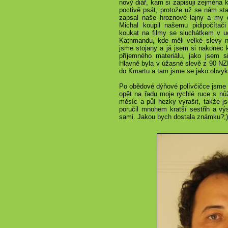
nový diář, kam si zapisuji zejména k
poctivě psát, protože už se nám stal
zapsal naše hroznové lajny a my 
Michal koupil našemu pidipočítači
koukat na filmy se sluchátkem v u
Kathmandu, kde měli velké slevy n
jsme stojany a já jsem si nakonec 
příjemného materiálu, jako jsem 
Hlavně byla v úžasné slevě z
90 NZ
do Kmartu a tam jsme se jako obvykl
Po obědové dýňové polívčičce jsme si
opět na řadu moje rychlé ruce s nů
měsíc a půl hezky vyrašit, takže js
poručil mnohem kratší sestřih a v
sami. Jakou bych dostala známku?;)