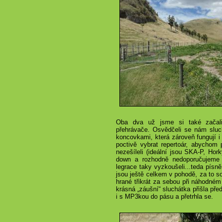
Oba dva už jsme si také začal
přehrávače. Osvědčeli se nám sluc
koncovkami, která zároveň fungují i 
poctivě vybrat repertoár, abychom
nezešíleli (ideální jsou SKA-P, Hor
down a rozhodně nedoporučujeme 
legrace taky vyzkoušeli...teda písn
jsou ještě celkem v pohodě, za to s
hrané třikrát za sebou při náhodném
krásná „záušní“ sluchátka přišla pře
i s MP3kou do pásu a přetrhla se.