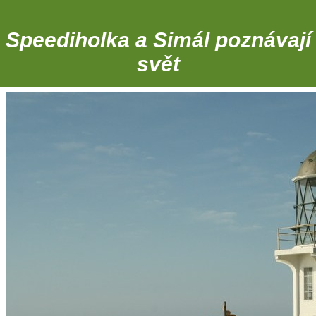
Speediholka a Simál poznávají
svět