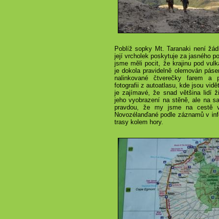
Poblíž sopky Mt. Taranaki není žád
její vrcholek poskytuje za jasného p
jsme měli pocit, že krajinu pod vul
je dokola pravidelně olemován páse
nalinkované čtverečky farem a 
fotografii z autoatlasu, kde jsou vidě
je zajímavé, že snad většina lidí ž
jeho vyobrazení na stěně, ale na s
pravdou, že my jsme na cestě v
Novozélanďané podle záznamů v inf
trasy kolem hory.