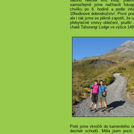
batohů několik litrů vody, jídeln
samozřejmě jsme nažhavili fotoa
chvilku po 8. hodině a podle inf
10hodinové dobrodružství. První pra
ale i tak jsme se pěkně zapotili, že 
přebytečné vrstvy oblečení, prudší
chatě Tahurangi Lodge ve výšce 149
Poté jsme vkročili do kamenitého úd
desítek schodů. Měla jsem pocit,