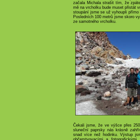
začala Michala strašit tím, že zpát
mě na vrcholku bude muset přistát vr
stoupání jsme se už vyhoupli přímo
Posledních 100 metrů jsme skoro vybě
ze samotného vrcholku.
Čekali jsme, že ve výšce přes 250
sluneční paprsky nás krásně zahřív
snad více než hodinku. Výstup jsm
občerstvovacími a fotografickými 