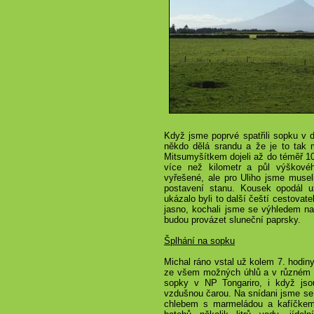
Když jsme poprvé spatřili sopku v d
někdo dělá srandu a že je to tak 
Mitsumyšítkem dojeli až do téměř 10
více než kilometr a půl výškové
vyřešené, ale pro Uliho jsme museli
postavení stanu. Kousek opodál už
ukázalo byli to další čeští cestovat
jasno, kochali jsme se výhledem na 
budou provázet sluneční paprsky.
Šplhání na sopku
Michal ráno vstal už kolem 7. hodiny
ze všem možných úhlů a v různém č
sopky v NP Tongariro, i když jso
vzdušnou čarou. Na snídani jsme se 
chlebem s marmeládou a kafíčkem 