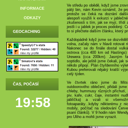
Ve středu po obědě, když jsme zrovn
INFORMACE
pátý bin, nám Kevin oznámil, že pr
protože se čeká na dozrání dalš
ODKAZY
alespoň využili k exkurzi v jableč
zkušenosti s tím, jak se myjí, třídí 
jestli i u jablek je proces podobný. C
to si přečtete dalším článku, který 
GEOCACHING
Každopádně když jsme se dozvěděli
volna, začaly nám v hlavě rotovat r
Nakonec se do finále dostal vulk
ostrova (cca 400 km od Hastings
Urewera (cca 200km). Jasným fa
soptidlo, ale ještě jsme čekali, jak 
někdo připojí. Plán čtyřdenního výle
Kubou preferovali nějaký kratší výje
celý týden.
Ve čtvrtek ráno jsme do Mits
ČAS, POČASÍ
outdoorového oblečení, přidali jsme 
chleby, hummusy různých příchutí, p
piv, kafe, cukr, čaje, instantní n
19:58
jablíčka) a vzali si všemož
fotoaparáty...kdyby některému z ni
mobily, počítač na sledování Červe
psaní článků). V 9 hodin nám Wendy d
pro Uliho a mohli jsme vyrazit.