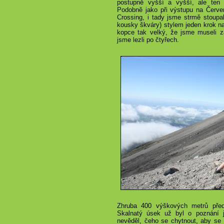
postupně vyšší a vyšší, ale ten 
Podobně jako při výstupu na Červen
Crossing, i tady jsme strmě stoupal
kousky škváry) stylem jeden krok na
kopce tak velký, že jsme museli za
jsme lezli po čtyřech.
Zhruba 400 výškových metrů před 
Skalnatý úsek už byl o poznání 
nevěděl, čeho se chytnout, aby se 