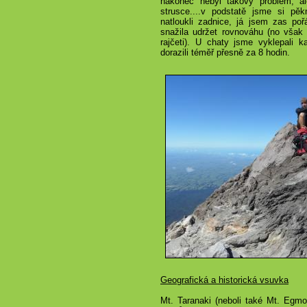
nakonec nebyl takový problém, a
strusce....v podstatě jsme si pěkn
natloukli zadnice, já jsem zas po
snažila udržet rovnováhu (no však j
rajčeti). U chaty jsme vyklepali 
dorazili téměř přesně za 8 hodin.
Geografická a historická vsuvka
Mt. Taranaki (neboli také Mt. Egmo