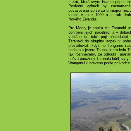
metrů, která svým tvarem připomín
Poslední výbuch byl zaznamená
považována spíše za dřímající než 
vznikl v roce 1900 a je tak dru
Nového Zélandu.
Pro Maory je sopka Mt. Taranaki p
pohřbeni jejich náčelníci a v dobá
vulkánu se také pojí následující 
Taranaki do skupiny sopek v pohoř
přestěhovat, když ho Tongariro na
nedaleko jezera Taupo, která byla To
tak rozhněvaný, že odfoukl Taranak
hněvu poražený Taranaki letěl, vyryl 
Wanganui (upraveno podle průvodce 