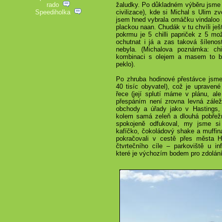
rado
žaludky. Po důkladném výběru jsme z
Speediholka
civilizace), kde si Michal s Ulim zv
jsem hned vybrala omáčku vindaloo 
plackou naan. Chudák v tu chvíli ješt
pokrmu je 5 chilli papriček z 5 m
ochutnat i já a zas taková šílenos
nebyla. (Michalova poznámka: chi
kombinaci s olejem a masem to by
peklo).
Po zhruba hodinové přestávce jsme
40 tisíc obyvatel), což je upraven
řece (její splutí máme v plánu, al
přespáním není zrovna levná záleži
obchody a úřady jako v Hastings
kolem samá zeleň a dlouhá pobřežn
spokojeně odfukoval, my jsme si
kafíčko, čokoládový shake a muffin
pokračovali v cestě přes města 
čtvrtečního cíle – parkoviště u i
které je výchozím bodem pro zdolání