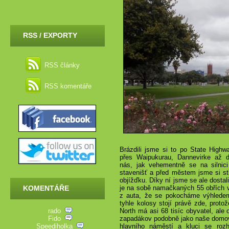
RSS / EXPORTY
RSS články
RSS komentáře
Brázdili jsme si to po State High
přes Waipukurau, Dannevirke až d
nás, jak vehementně se na silnici 
stavenišť a před městem jsme si stř
objížďku. Díky ní jsme se ale dostali
KOMENTÁŘE
je na sobě namačkaných 55 obřích vě
z auta, že se pokocháme výhledem,
tyhle kolosy stojí právě zde, proto
rado
North má asi 68 tisíc obyvatel, ale
Fido
zapadákov podobně jako naše domovs
Speediholka
hlavního náměstí a kluci se roz