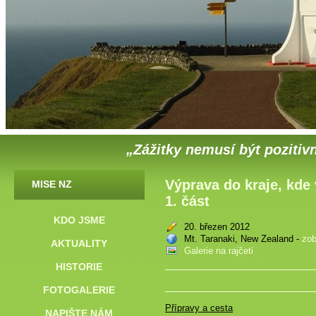
„Zážitky nemusí být pozitivn
Výprava do kraje, kde 
MISE NZ
1. část
KDO JSME
20. březen 2012
Mt. Taranaki, New Zealand -
zob
AKTUALITY
Galerie na rajčeti
HISTORIE
FOTOGALERIE
Přípravy a cesta
NAPIŠTE NÁM