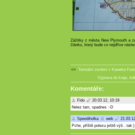
Zážitky z města New Plymouth a ze
článku, který bude co nejdříve násle
<<
Termální zevlení v Kaweka Fore
Výprava do kraje, kde
Komentáře:
Fido
20.03.12, 10:19
Nelez tam, spadnes :-D
Speediholka
web
21.03.12
Pche, příště polezu ještě výš...tak:)