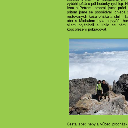
vyběhl ještě o půl hodinky rychleji.
Ivou a Petrem, probrali jsme práci 
přitom jsme se poobědvali chle
restovaných kešu oříšků a chilli. 
oba s Michalem byla nejvyšší hor
silami vyšplhali a líbilo se nám
kopcolezení pokračovat.
Cesta zpět nebyla vůbec procházka