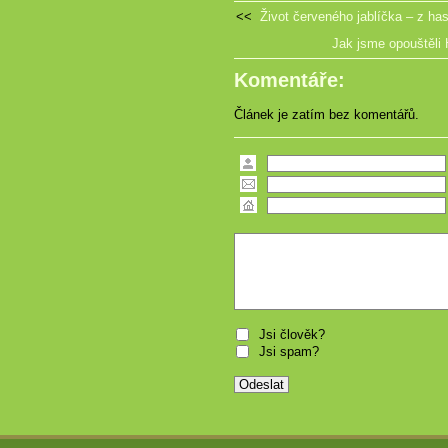
<<
Život červeného jablíčka – z ha
Jak jsme opouštěli 
Komentáře:
Článek je zatím bez komentářů.
Jsi člověk?
Jsi spam?