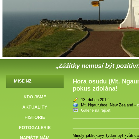
„Zážitky nemusí být pozitivn
Hora osudu (Mt. Ngau
MISE NZ
pokus zdolána!
KDO JSME
13. duben 2012
Mt. Ngauruhoe, New Zealand -
z
AKTUALITY
Galerie na rajčeti
HISTORIE
FOTOGALERIE
Minulý jablíčkový týden byl kvůli
NAPIŠTE NÁM