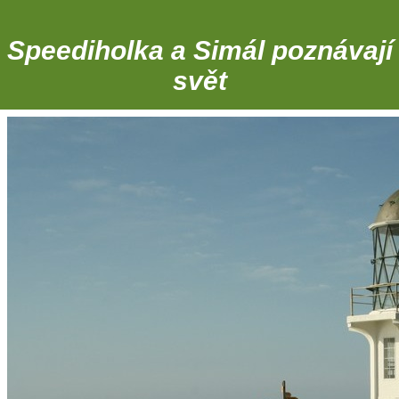
Speediholka a Simál poznávají
svět