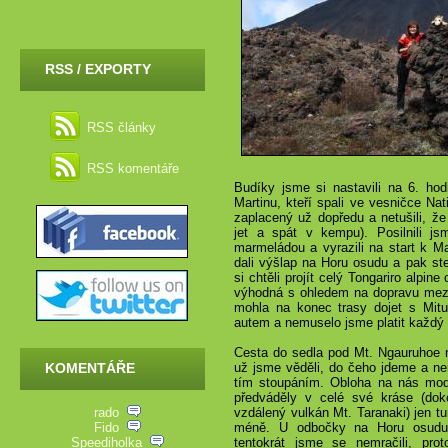
RSS / EXPORTY
RSS články
RSS komentáře
Budíky jsme si nastavili na 6. hodi
Martinu, kteří spali ve vesničce Na
zaplacený už dopředu a netušili, 
jet a spát v kempu). Posilnili j
marmeládou a vyrazili na start k M
dali výšlap na Horu osudu a pak ste
si chtěli projít celý Tongariro alpine
výhodná s ohledem na dopravu mezi 
mohla na konec trasy dojet s Mit
autem a nemuselo jsme platit každý
Cesta do sedla pod Mt. Ngauruhoe n
KOMENTÁŘE
už jsme věděli, do čeho jdeme a ne
tím stoupáním. Obloha na nás modř
předváděly v celé své kráse (doko
rado
vzdálený vulkán Mt. Taranaki) jen t
Fido
méně. U odbočky na Horu osudu 
Speediholka
tentokrát jsme se nemračili, pro