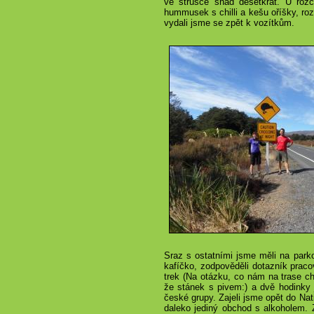
ve strusce snad desetkrát. U rozc
hummusek s chilli a kešu oříšky, roz
vydali jsme se zpět k vozítkům.
Sraz s ostatními jsme měli na parkov
kafíčko, zodpověděli dotazník praco
trek (Na otázku, co nám na trase c
že stánek s pivem:) a dvě hodinky 
české grupy. Zajeli jsme opět do Nat
daleko jediný obchod s alkoholem. Z