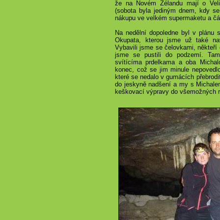
že na Novém Zélandu mají o Veli
(sobota byla jediným dnem, kdy se d
nákupu ve velkém supermaketu a čás
Na nedělní dopoledne byl v plánu s
Okupata, kterou jsme už také navš
Vybavili jsme se čelovkami, někteř
jsme se pustili do podzemí. Tam
svítícíma prdelkama a oba Michalo
konec, což se jim minule nepovedlo.
které se nedalo v gumácích přebrodit
do jeskyně nadšení a my s Michalem
keškovací výpravy do všemožných r