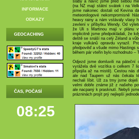
slabý a navíc jsme před sebou měli
(na NZ mají státní svátek i na Vel
INFORMACE
jsme nakonec dostali od Kevina day
meteorologové nekompromisně hlá
ODKAZY
heavy rainy a nám vstávaly vlasy h
zevlení v příbytku Wendy. Od výletu
že Uli s Martinou mají v plánu v
implicitně jsme předpokládali, že kd
GEOCACHING
deště se snáší na celý Zéland a vůb
kraje vulkánů opravdu vyrazil. Pro
předpověď a všude mimo Hastings se
během pár vteřin bylo rozhodnuto – 
Odjezd jsme domluvili na páteční
vyrážela dvě vozítka o celkem 7 l
připojila až na mistě). Cestou nás
ale nad Taupem už nás čekala t
nechali líbit. Už za tmy jsme doje
velmi dobře známe již z našeho pov
ale nacpaný k prasknutí. Nebyli jsme 
ČAS, POČASÍ
prázninách projít prý nejlepší jedno
08:25