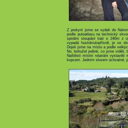
Z jeskyní jsme se vydali do Nation
podle autoatlasu na technický skvos
spirální stoupání trati o 240m z ú
vypadá hustokrutopřísně, je ve sku
Dojeli jsme na místo a podle velkýc
No, bohužel jediné, co jsme viděli, b
Naštěstí místní rotariáni vystavěli 
kopcem. Jedním slovem úchvatné, p