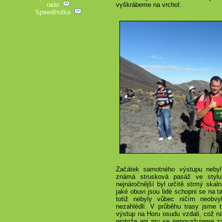
rado
vyškrábeme na vrchol.
Speediholka
Začátek samotného výstupu nebyl k
známá strusková pasáž ve stylu
nejnáročnější byl určitě strmý skal
jaké obuvi jsou lidé schopni se na t
totiž nebyly vůbec ničím neobvy
nezahlédli. V průběhu trasy jsme ta
výstup na Horu osudu vzdali, což n
protože ani my se nepovažujeme za