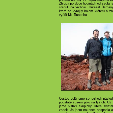
Zhruba po dvou hodinách od sedla js
stanuli na vrcholu. Hurááá! Úsměv
které se vyrojily kolem kráteru a z
vyšší Mt. Ruapehu.
Cestou dolů jsme se rozhodli následo
podstatě šusem jako na lyžích. Už k
jsme pištící skupinky, které svišt
zadek. Já jsem nakonec nespadla an