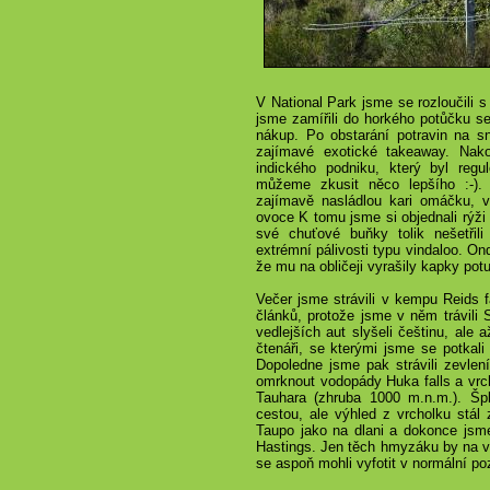
V National Park jsme se rozloučili s
jsme zamířili do horkého potůčku 
nákup. Po obstarání potravin na sn
zajímavé exotické takeaway. Nak
indického podniku, který byl regul
můžeme zkusit něco lepšího :-).
zajímavě nasládlou kari omáčku, 
ovoce K tomu jsme si objednali rýži
své chuťové buňky tolik nešetřil
extrémní pálivosti typu vindaloo. On
že mu na obličeji vyrašily kapky potu
Večer jsme strávili v kempu Reids f
článků, protože jsme v něm trávili 
vedlejších aut slyšeli češtinu, ale až
čtenáři, se kterými jsme se potkali
Dopoledne jsme pak strávili zevlen
omrknout vodopády Huka falls a vrc
Tauhara (zhruba 1000 m.n.m.). Špl
cestou, ale výhled z vrcholku stál 
Taupo jako na dlani a dokonce jsme
Hastings. Jen těch hmyzáku by na 
se aspoň mohli vyfotit v normální p