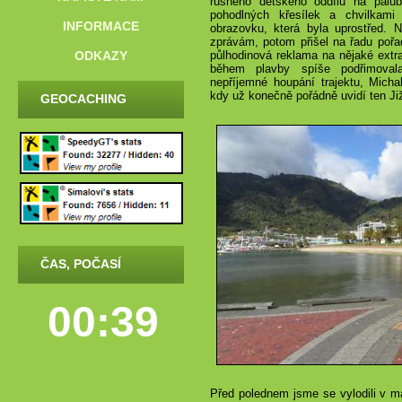
rušného dětského oddílu na palu
pohodlných křesílek a chvilkami 
INFORMACE
obrazovku, která byla uprostřed. N
zprávám, potom přišel na řadu poř
ODKAZY
půlhodinová reklama na nějaké extr
během plavby spíše podřimoval
nepříjemné houpání trajektu, Micha
kdy už konečně pořádně uvidí ten Ji
GEOCACHING
ČAS, POČASÍ
00:39
Před polednem jsme se vylodili v m