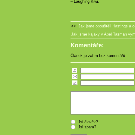
– Laughing Kiwi.
<<
Jak jsme opouštěli Hastings a c
Jak jsme kajaky v Abel Tasman vyměn
Komentáře:
Článek je zatím bez komentářů.
Jsi člověk?
Jsi spam?