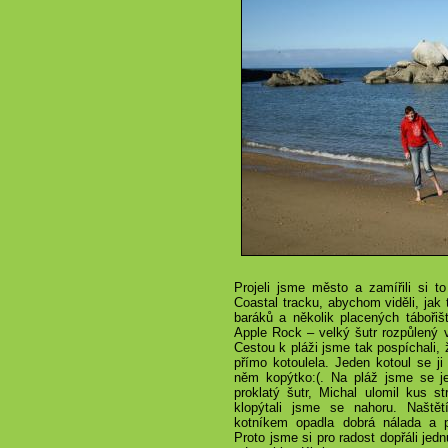
Projeli jsme město a zamířili si 
Coastal tracku, abychom viděli, jak
baráků a několik placených tábořišť
Apple Rock – velký šutr rozpůlený v
Cestou k pláži jsme tak pospíchali,
přímo kotoulela. Jeden kotoul se ji
něm kopýtko:(. Na pláž jsme se ješt
proklatý šutr, Michal ulomil kus st
klopýtali jsme se nahoru. Naště
kotníkem opadla dobrá nálada a p
Proto jsme si pro radost dopřáli j