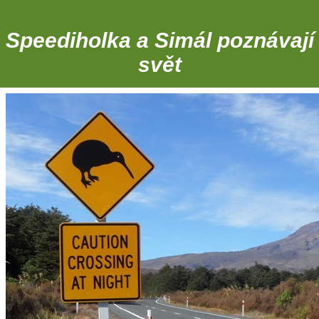
Speediholka a Simál poznávají
svět