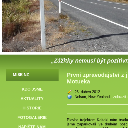
„Zážitky nemusí být pozitivn
První zpravodajství z 
MISE NZ
Motueka
KDO JSME
26. duben 2012
Nelson, New Zealand -
zobrazit
AKTUALITY
HISTORIE
FOTOGALERIE
Plavba trajektem Kaitaki nám trval
jsme zaparkovali ve druhém posc
NAPIŠTE NÁM