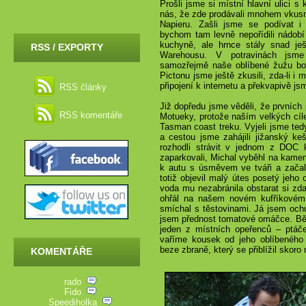
Prošli jsme si místní hlavní ulici s
nás, že zde prodávali mnohem vkusněj
Napieru. Zašli jsme se podívat i 
bychom tam levně nepořídili nádobí
kuchyně, ale hrnce stály snad j
RSS / EXPORTY
Warehousu. V potravinách jsme
samozřejmě naše oblíbené žužu b
Pictonu jsme ještě zkusili, zda-li i 
připojení k internetu a překvapivě js
RSS články
Již dopředu jsme věděli, že prvních 
RSS komentáře
Motueky, protože naším velkých cíle
Tasman coast treku. Vyjeli jsme ted
a cestou jsme zahájili jižanský k
rozhodli strávit v jednom z DOC 
zaparkovali, Michal vyběhl na kameni
k autu s úsměvem ve tváři a začal
totiž objevil malý útes posetý jeho
voda mu nezabránila obstarat si zda
ohřál na našem novém kufříkovém p
smíchal s těstovinami. Já jsem ochu
jsem přednost tomatové omáčce. Běh
jeden z místních opeřenců – ptá
vaříme kousek od jeho oblíbeného l
beze zbraně, který se přiblížil skoro 
KOMENTÁŘE
rado
Fido
Speediholka