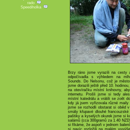
rado
Speediholka
Brzy ráno jsme vyrazili na cesty 
odpočívadla s výhledem na mlh
Sounds. Do Nelsonu, což je město
jsme dorazili ještě před 10. hodinou
na otevíračku místní knihovny, aby
internetu. Prošli jsme si tedy al
místní katedrálu a vrátili se zoět 
kdy já jsem vyřizovala různé maily 
jsme se rozhodli obstarat si oběd 
smály křupavé dlouhé francouzské b
paštiky a kyselých okurek jsme si k
salámů (cca 300gramů za
1.40 NZD
si říkáme, že aspoň v jednom balení
si navíc rozložili na malém vyvý